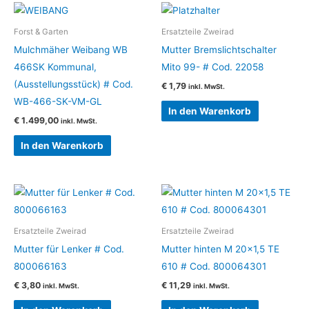
Forst & Garten
Ersatzteile Zweirad
Mulchmäher Weibang WB
Mutter Bremslichtschalter
466SK Kommunal,
Mito 99- # Cod. 22058
(Ausstellungsstück) # Cod.
€
1,79
inkl. MwSt.
WB-466-SK-VM-GL
In den Warenkorb
€
1.499,00
inkl. MwSt.
In den Warenkorb
Ersatzteile Zweirad
Ersatzteile Zweirad
Mutter für Lenker # Cod.
Mutter hinten M 20×1,5 TE
800066163
610 # Cod. 800064301
€
3,80
€
11,29
inkl. MwSt.
inkl. MwSt.