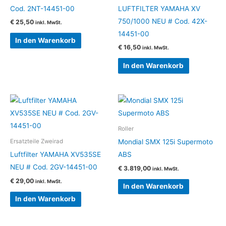
Cod. 2NT-14451-00
LUFTFILTER YAMAHA XV
750/1000 NEU # Cod. 42X-
€
25,50
inkl. MwSt.
14451-00
In den Warenkorb
€
16,50
inkl. MwSt.
In den Warenkorb
Roller
Mondial SMX 125i Supermoto
Ersatzteile Zweirad
Luftfilter YAMAHA XV535SE
ABS
NEU # Cod. 2GV-14451-00
€
3.819,00
inkl. MwSt.
€
29,00
inkl. MwSt.
In den Warenkorb
In den Warenkorb