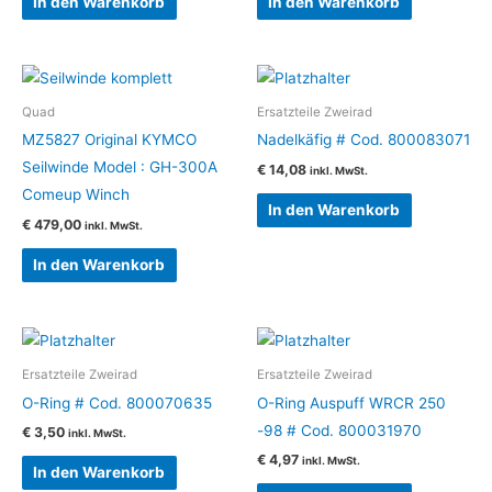
In den Warenkorb
In den Warenkorb
Quad
Ersatzteile Zweirad
MZ5827 Original KYMCO
Nadelkäfig # Cod. 800083071
Seilwinde Model : GH-300A
€
14,08
inkl. MwSt.
Comeup Winch
In den Warenkorb
€
479,00
inkl. MwSt.
In den Warenkorb
Ersatzteile Zweirad
Ersatzteile Zweirad
O-Ring # Cod. 800070635
O-Ring Auspuff WRCR 250
-98 # Cod. 800031970
€
3,50
inkl. MwSt.
€
4,97
inkl. MwSt.
In den Warenkorb