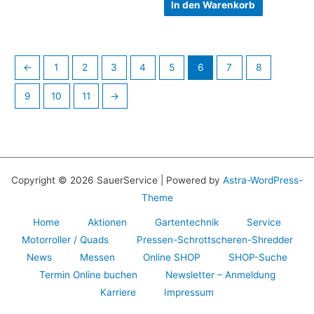
In den Warenkorb
←
1
2
3
4
5
6
7
8
9
10
11
→
Copyright © 2026 SauerService | Powered by
Astra-WordPress-
Theme
Home
Aktionen
Gartentechnik
Service
Motorroller / Quads
Pressen-Schrottscheren-Shredder
News
Messen
Online SHOP
SHOP-Suche
Termin Online buchen
Newsletter – Anmeldung
Karriere
Impressum