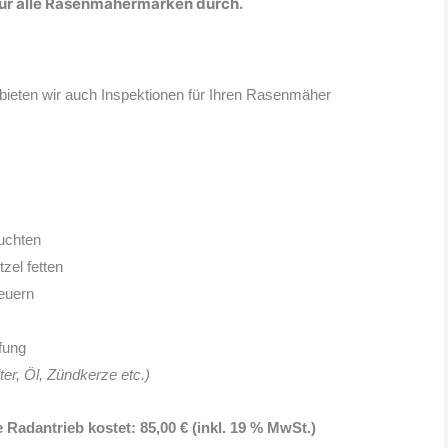
für alle Rasenmähermarken durch.
ieten wir auch Inspektionen für Ihren Rasenmäher
uchten
zel fetten
neuern
fung
ilter, Öl, Zündkerze etc.)
adantrieb kostet: 85,00 € (inkl. 19 % MwSt.)