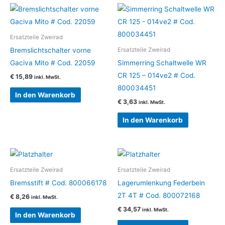
Ersatzteile Zweirad
Bremslichtschalter vorne
Ersatzteile Zweirad
Gaciva Mito # Cod. 22059
Simmerring Schaltwelle WR
CR 125 – 014ve2 # Cod.
€
15,89
inkl. MwSt.
800034451
In den Warenkorb
€
3,63
inkl. MwSt.
In den Warenkorb
Ersatzteile Zweirad
Ersatzteile Zweirad
Bremsstift # Cod. 800066178
Lagerumlenkung Federbein
2T 4T # Cod. 800072168
€
8,26
inkl. MwSt.
€
34,57
inkl. MwSt.
In den Warenkorb