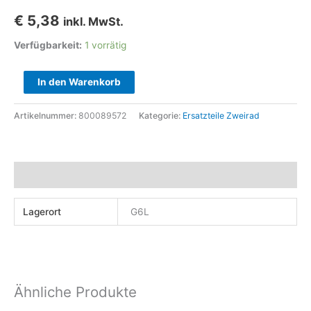
€
5,38
inkl. MwSt.
Verfügbarkeit:
1 vorrätig
Simmering
In den Warenkorb
Radnabe
2T4T
Artikelnummer:
800089572
Kategorie:
Ersatzteile Zweirad
00-
02
#
Zusätzliche Informationen
Cod.
800089572
Lagerort
G6L
Menge
Ähnliche Produkte