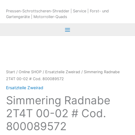
Zum
Inhalt
Pressen-Schrottscheren-Shredder | Service | Forst- und
Gartengeräte | Motorroller-Quads
springen
Start
/
Online SHOP
/
Ersatzteile Zweirad
/ Simmering Radnabe
2T4T 00-02 # Cod. 800089572
Ersatzteile Zweirad
Simmering Radnabe
2T4T 00-02 # Cod.
800089572