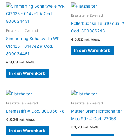
Ersatzteile Zweirad
Rollerbuchse Te 610 dual #
Cod. 800086243
Ersatzteile Zweirad
Simmerring Schaltwelle WR
€
5,82
inkl. MwSt.
CR 125 – 014ve2 # Cod.
In den Warenkorb
800034451
€
3,63
inkl. MwSt.
In den Warenkorb
Ersatzteile Zweirad
Ersatzteile Zweirad
Bremsstift # Cod. 800066178
Mutter Bremslichtschalter
Mito 99- # Cod. 22058
€
8,26
inkl. MwSt.
€
1,79
inkl. MwSt.
In den Warenkorb