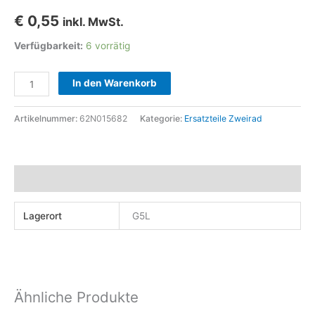
€
0,55
inkl. MwSt.
Verfügbarkeit:
6 vorrätig
Scheibe
In den Warenkorb
Ölablass
TE
Artikelnummer:
62N015682
Kategorie:
Ersatzteile Zweirad
TC
570
400
Zusätzliche Informationen
610
#
Lagerort
G5L
Cod.
62N015682
Menge
Ähnliche Produkte