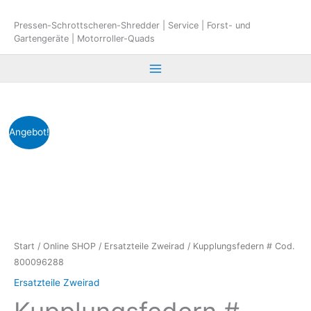
Zum
Inhalt
Pressen-Schrottscheren-Shredder | Service | Forst- und
Gartengeräte | Motorroller-Quads
springen
Angebot!
Start
/
Online SHOP
/
Ersatzteile Zweirad
/ Kupplungsfedern # Cod.
800096288
Ersatzteile Zweirad