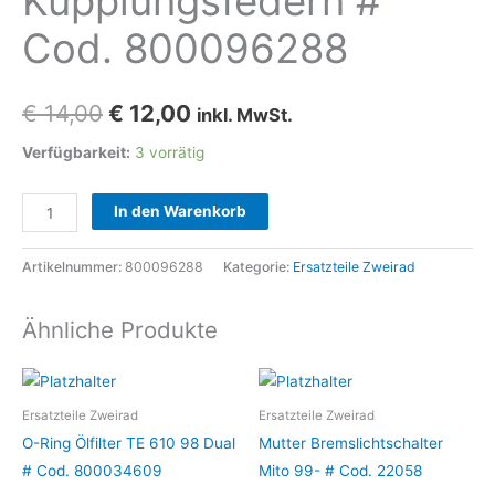
Kupplungsfedern #
Cod. 800096288
Ursprünglicher
Aktueller
€
14,00
€
12,00
inkl. MwSt.
Preis
Preis
Verfügbarkeit:
3 vorrätig
war:
ist:
Kupplungsfedern
In den Warenkorb
€ 14,00
€ 12,00.
#
Cod.
Artikelnummer:
800096288
Kategorie:
Ersatzteile Zweirad
800096288
Menge
Ähnliche Produkte
Ersatzteile Zweirad
Ersatzteile Zweirad
O-Ring Ölfilter TE 610 98 Dual
Mutter Bremslichtschalter
# Cod. 800034609
Mito 99- # Cod. 22058