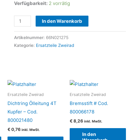
Verfügbarkeit:
2 vorrätig
Drahtsprengring
In den Warenkorb
#
Cod.
Artikelnummer:
66N021275
66N021275
Kategorie:
Ersatzteile Zweirad
Menge
Ersatzteile Zweirad
Ersatzteile Zweirad
Dichtring Ölleitung 4T
Bremsstift # Cod.
Kupfer – Cod.
800066178
800021480
€
8,26
inkl. MwSt.
€
0,76
inkl. MwSt.
In den