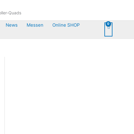
oller-Quads
News
Messen
Online SHOP