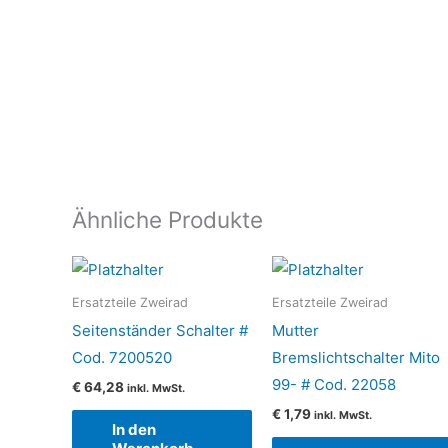
Ähnliche Produkte
Ersatzteile Zweirad
Ersatzteile Zweirad
Seitenständer Schalter #
Mutter
Cod. 7200520
Bremslichtschalter Mito
99- # Cod. 22058
€
64,28
inkl. MwSt.
€
1,79
inkl. MwSt.
In den