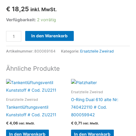
€
18,25
inkl. MwSt.
Verfügbarkeit:
2 vorrätig
Distanzbuchse
In den Warenkorb
Hinterrad
Hu
Artikelnummer:
800069164
Kategorie:
Ersatzteile Zweirad
#
Cod.
Ähnliche Produkte
800069164
Menge
Ersatzteile Zweirad
O-Ring Dual 610 alte Nr:
Ersatzteile Zweirad
Tankentlüftungsventil
740422110 # Cod.
Kunststoff # Cod. ZU2211
800059942
€
4,06
€
0,71
inkl. MwSt.
inkl. MwSt.
In den Warenkorb
In den Warenkorb