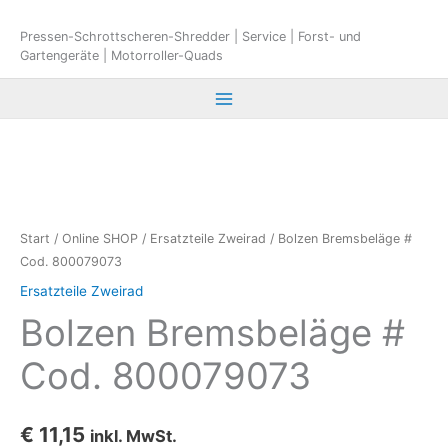
Zum
Inhalt
Pressen-Schrottscheren-Shredder | Service | Forst- und
Gartengeräte | Motorroller-Quads
springen
Start
/
Online SHOP
/
Ersatzteile Zweirad
/ Bolzen Bremsbeläge #
Cod. 800079073
Ersatzteile Zweirad
Bolzen Bremsbeläge #
Cod. 800079073
€
11,15
inkl. MwSt.