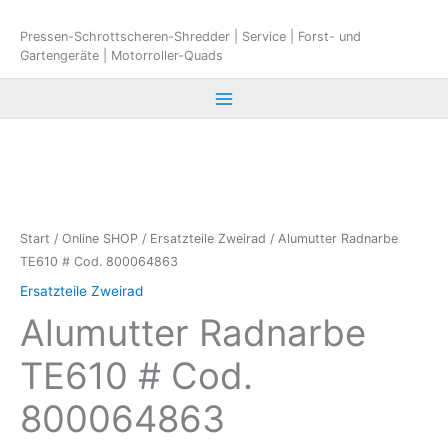
Zum
Inhalt
Pressen-Schrottscheren-Shredder | Service | Forst- und
Gartengeräte | Motorroller-Quads
springen
Start
/
Online SHOP
/
Ersatzteile Zweirad
/ Alumutter Radnarbe
TE610 # Cod. 800064863
Ersatzteile Zweirad
Alumutter Radnarbe
TE610 # Cod.
800064863